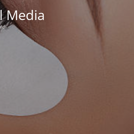
al Media
uld!